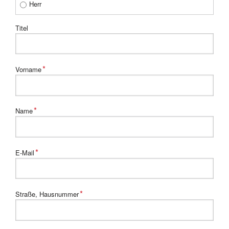
Herr
Titel
Pflichtfeld
*
Vorname
Pflichtfeld
*
Name
Pflichtfeld
*
E-Mail
Pflichtfeld
*
Straße, Hausnummer