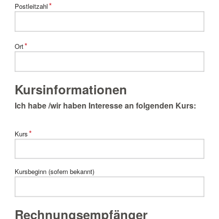
Pflichtfeld
*
Postleitzahl
Pflichtfeld
*
Ort
Kursinformationen
Ich habe /wir haben Interesse an folgenden Kurs:
Pflichtfeld
*
Kurs
Kursbeginn (sofern bekannt)
Rechnungsempfänger